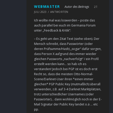
WEBMASTER
Autor des Beitrags
27.
JULI 2023
ANTWORTEN
Ich wollte mal was loswerden – poste das
auch parallel bei euch im Germania Forum
unter „Feedback & Kritik“:
– Es geht um den Zitat Text (siehe oben). Der
Mensch schreibt, dass Passwörter (oder
deren Prüfsumme/Hash) „sogar“ dafür sorgen,
dass Person X aufgrund des immer wieder
gleichen Passworts „nachverfolgt“ / ein Profil
erstellt werden kann… so hab ich es
verstanden! Jedoch bei PGP ist es doch erst
Recht so, dass die meisten Otto-Normal-
Scene/Darknet-User ihren *einen immer
gleichen* PGP Public Key (mutmaßlich) überall
verwenden, z.B. auf 3-4 Darknet Marktplätzen,
trotz unterschiedlicher Usernames (oder
Passwörter)… dann wohlmöglich noch in der E-
Mail Signatur der Public Key landet o.ä … etc
pp.