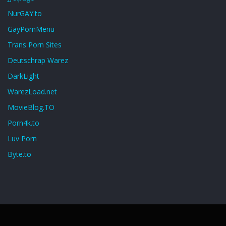
NurGAY.to
GayPornMenu
Trans Porn Sites
Deutschrap Warez
DarkLight
WarezLoad.net
MovieBlog.TO
Porn4k.to
Luv Porn
Byte.to