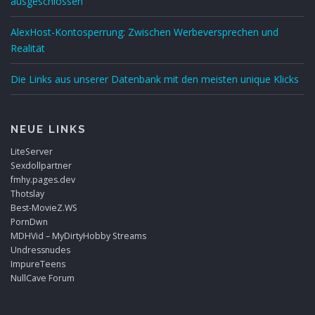
ausgeschlossen
AlexHost-Kontosperrung: Zwischen Werbeversprechen und
Realität
Die Links aus unserer Datenbank mit den meisten unique Klicks
NEUE LINKS
LiteServer
Sexdollpartner
fmhy.pages.dev
Thotslay
Best-MovieZ.WS
PornDwn
MDHVid – MyDirtyHobby Streams
Undressnudes
ImpureTeens
NullCave Forum