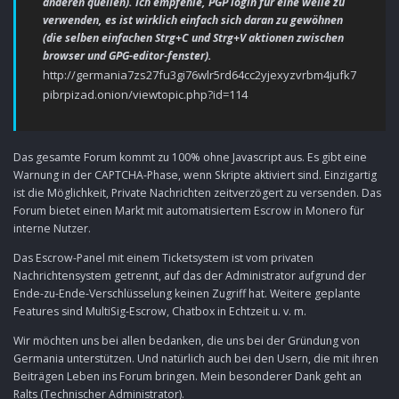
anderen quellen). Ich empfehle, PGP login für eine weile zu
verwenden, es ist wirklich einfach sich daran zu gewöhnen
(die selben einfachen Strg+C und Strg+V aktionen zwischen
browser und GPG-editor-fenster).
http://germania7zs27fu3gi76wlr5rd64cc2yjexyzvrbm4jufk7
pibrpizad.onion/viewtopic.php?id=114
Das gesamte Forum kommt zu 100% ohne Javascript aus. Es gibt eine
Warnung in der CAPTCHA-Phase, wenn Skripte aktiviert sind. Einzigartig
ist die Möglichkeit, Private Nachrichten zeitverzögert zu versenden. Das
Forum bietet einen Markt mit automatisiertem Escrow in Monero für
interne Nutzer.
Das Escrow-Panel mit einem Ticketsystem ist vom privaten
Nachrichtensystem getrennt, auf das der Administrator aufgrund der
Ende-zu-Ende-Verschlüsselung keinen Zugriff hat. Weitere geplante
Features sind MultiSig-Escrow, Chatbox in Echtzeit u. v. m.
Wir möchten uns bei allen bedanken, die uns bei der Gründung von
Germania unterstützen. Und natürlich auch bei den Usern, die mit ihren
Beiträgen Leben ins Forum bringen. Mein besonderer Dank geht an
Ralts (Technischer Administrator).