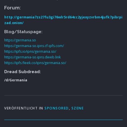
Forum:
http://germania7zs27fu3gi76wlr5rd64cc2yjexyzvrbm4jufk7pibrpi
zad.onion/
Blog/Statuspage:
https://germania.so
https://germania-so.ipns.cf-ipfs.com/
https://ipfs.io/ipns/germania.so/
https://germania-so.ipns.dweb.link
https://ipfs.fleek.co/ipns/germania.so/
Dread Subdread:
/d/Germania
VERÖFFENTLICHT IN
SPONSORED
,
SZENE