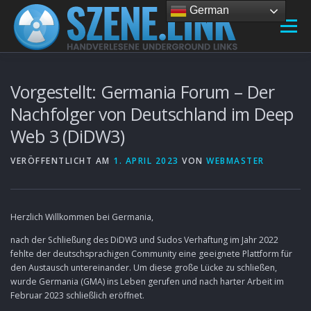
Zum Inhalt springen
German
Menü
LINKVERZEICHNIS
LINK HINZUFÜGEN
BLOG
Vorgestellt: Germania Forum – Der
Nachfolger von Deutschland im Deep
Web 3 (DiDW3)
PARTNERSEITEN
VERÖFFENTLICHT AM
1. APRIL 2023
VON
WEBMASTER
Herzlich Willkommen bei Germania,
nach der Schließung des DiDW3 und Sudos Verhaftung im Jahr 2022
fehlte der deutschsprachigen Community eine geeignete Plattform für
den Austausch untereinander. Um diese große Lücke zu schließen,
wurde Germania (GMA) ins Leben gerufen und nach harter Arbeit im
Februar 2023 schließlich eröffnet.