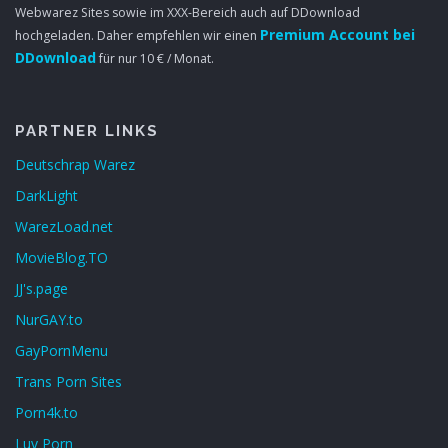
Webwarez Sites sowie im XXX-Bereich auch auf DDownload
Premium Account bei
hochgeladen. Daher empfehlen wir einen
DDownload
für nur 10 € / Monat.
PARTNER LINKS
Deutschrap Warez
DarkLight
WarezLoad.net
MovieBlog.TO
JJ's.page
NurGAY.to
GayPornMenu
Trans Porn Sites
Porn4k.to
Luv Porn